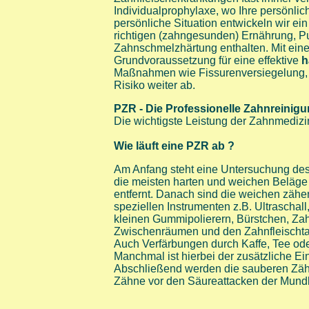
Individualprophylaxe, wo Ihre persönlich
persönliche Situation entwickeln wir ei
richtigen (zahngesunden) Ernährung, P
Zahnschmelzhärtung enthalten. Mit eine
Grundvoraussetzung für eine effektive
h
Maßnahmen wie Fissurenversiegelung, Fl
Risiko weiter ab.
PZR - Die Professionelle Zahnreinig
Die wichtigste Leistung der Zahnmediz
Wie läuft eine PZR ab ?
Am Anfang steht eine Untersuchung des
die meisten harten und weichen Beläge v
entfernt. Danach sind die weichen zähen
speziellen Instrumenten z.B. Ultraschall
kleinen Gummipolierern, Bürstchen, Zah
Zwischenräumen und den Zahnfleischt
Auch Verfärbungen durch Kaffe, Tee ode
Manchmal ist hierbei der zusätzliche Ein
Abschließend werden die sauberen Zähn
Zähne vor den Säureattacken der Mundb