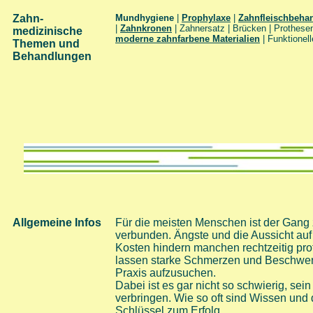
Zahn-
Mundhygiene
|
Prophylaxe
|
Zahnfleischbeha
|
Zahnkronen
| Zahnersatz | Brücken | Prothesen
medizinische
moderne zahnfarbene Materialien
| Funktionel
Themen und
Behandlungen
Allgemeine Infos
Für die meisten Menschen ist der Gan
verbunden. Ängste und die Aussicht a
Kosten hindern manchen rechtzeitig pro
lassen starke Schmerzen und Beschwer
Praxis aufzusuchen.
Dabei ist es gar nicht so schwierig, s
verbringen. Wie so oft sind Wissen un
Schlüssel zum Erfolg.